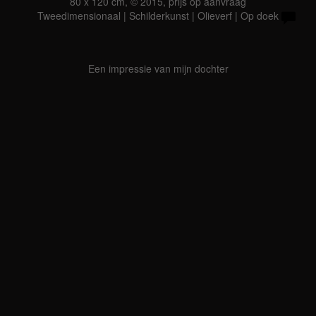
80 x 120 cm, © 2015, prijs op aanvraag
Tweedimensionaal | Schilderkunst | Olieverf | Op doek
Een impressie van mijn dochter